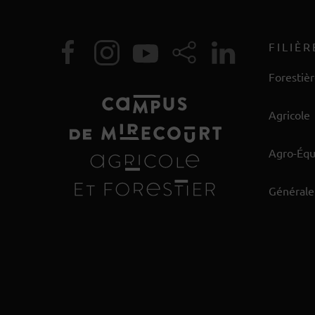
FILIÈR
Forestiè
Agricole
Agro-Éq
Générale