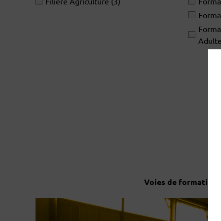
Filière Agriculture
(3)
Format
Forma
Format
Adult
Voies de formation :