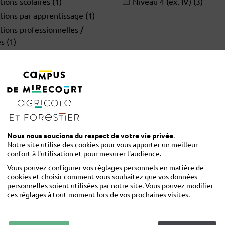
ions scolaires
(1)
Niveau 4 (ex. IV)
(3)
tions par apprentissage
(1)
ions professionnelles /
es
(1)
Nous nous soucions du respect de votre vie privée
.
Notre site utilise des cookies pour vous apporter un meilleur
confort à l'utilisation et pour mesurer l'audience.
Vous pouvez configurer vos réglages personnels en matière de
cookies et choisir comment vous souhaitez que vos données
S = Scolaire | A = Apprentissage | P = Professionnelle / Adultes
personnelles soient utilisées par notre site. Vous pouvez modifier
ces réglages à tout moment lors de vos prochaines visites.