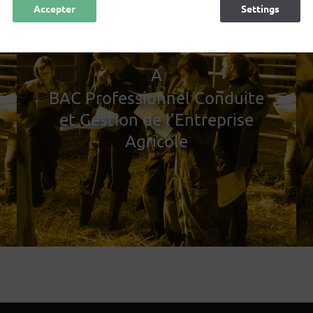
Accepter
Refuser
Settings
A
BAC Professionnel Conduite
et Gestion de l’Entreprise
Agricole